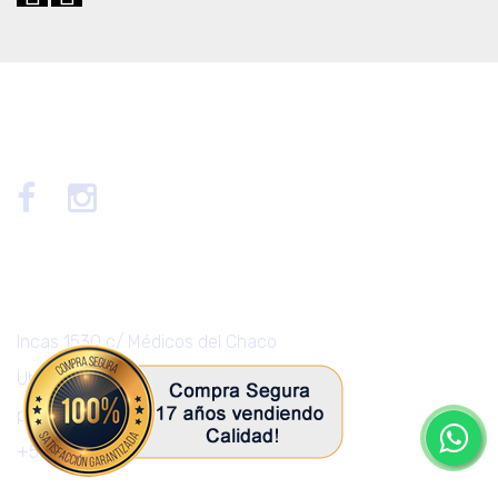
Nuestra Tienda
Incas 1530 c/ Médicos del Chaco
Ubicación Maps
pedidos@sexshop.com.py
+595981826542