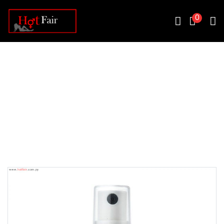
0
GEL525/ RETARDANTE
SPRAY HOT LONG
Principal / Cosmeticos
Gel525/ Retardante Spray Hot Long